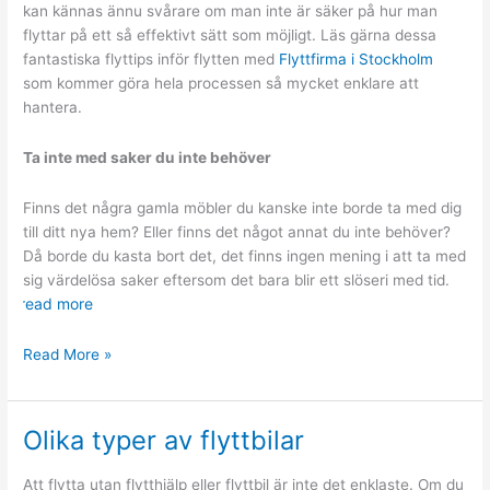
kan kännas ännu svårare om man inte är säker på hur man
flyttar på ett så effektivt sätt som möjligt. Läs gärna dessa
fantastiska flyttips inför flytten med
Flyttfirma i Stockholm
som kommer göra hela processen så mycket enklare att
hantera.
Ta inte med saker du inte behöver
Finns det några gamla möbler du kanske inte borde ta med dig
till ditt nya hem? Eller finns det något annat du inte behöver?
Då borde du kasta bort det, det finns ingen mening i att ta med
sig värdelösa saker eftersom det bara blir ett slöseri med tid.
read more
Flyttips
Read More »
för
dig
som
Olika typer av flyttbilar
flyttar
för
Att flytta utan flytthjälp eller flyttbil är inte det enklaste. Om du