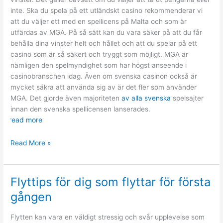
inte. Ska du spela på ett utländskt casino rekommenderar vi
att du väljer ett med en spellicens på Malta och som är
utfärdas av MGA. På så sätt kan du vara säker på att du får
behålla dina vinster helt och hållet och att du spelar på ett
casino som är så säkert och tryggt som möjligt. MGA är
nämligen den spelmyndighet som har högst anseende i
casinobranschen idag. Även om svenska casinon också är
mycket säkra att använda sig av är det fler som använder
MGA. Det gjorde även majoriteten
av alla svenska
spelsajter
innan den svenska spellicensen lanserades.
read more
Bästa
Read More »
utländska
casinon
med
Flyttips för dig som flyttar för första
licens
gången
på
Malta
Flytten kan vara en väldigt stressig och svår upplevelse som