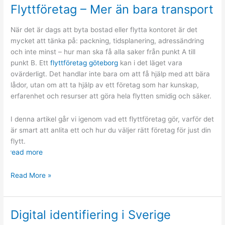
takläggare
Flyttföretag – Mer än bara transport
När det är dags att byta bostad eller flytta kontoret är det
mycket att tänka på: packning, tidsplanering, adressändring
och inte minst – hur man ska få alla saker från punkt A till
punkt B. Ett
flyttföretag göteborg
kan i det läget vara
ovärderligt. Det handlar inte bara om att få hjälp med att bära
lådor, utan om att ta hjälp av ett företag som har kunskap,
erfarenhet och resurser att göra hela flytten smidig och säker.
I denna artikel går vi igenom vad ett flyttföretag gör, varför det
är smart att anlita ett och hur du väljer rätt företag för just din
flytt.
read more
Flyttföretag
Read More »
–
Mer
än
Digital identifiering i Sverige
bara