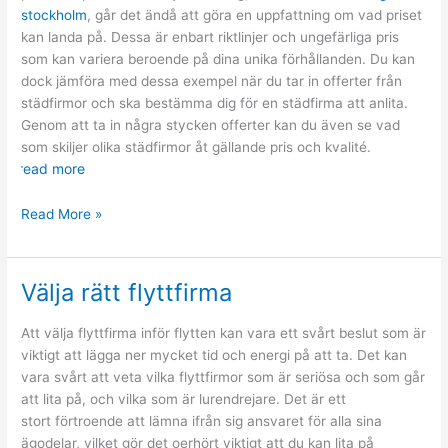
stockholm
, går det ändå att göra en uppfattning om vad priset
kan landa på. Dessa är enbart riktlinjer och ungefärliga pris
som kan variera beroende på dina unika förhållanden. Du kan
dock jämföra med dessa exempel när du tar in offerter från
städfirmor och ska bestämma dig för en städfirma att anlita.
Genom att ta in några stycken offerter kan du även se vad
som skiljer olika städfirmor åt gällande pris och kvalité.
read more
Ungefärligt
Read More »
pris
för
en
Välja rätt flyttfirma
flyttstädning
Att välja flyttfirma inför flytten kan vara ett svårt beslut som är
viktigt att lägga ner mycket tid och energi på att ta. Det kan
vara svårt att veta vilka flyttfirmor som är seriösa och som går
att lita på, och vilka som är lurendrejare. Det är ett
stort förtroende att lämna ifrån sig ansvaret för alla sina
ägodelar, vilket gör det oerhört viktigt att du kan lita på