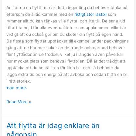
Anlitar du en flyttfirma är detta ingenting du behöver tänka på
eftersom de alltid kommer med en
riktigt stor lastbil
som
rymmer allt du kan tänkas vilja flytta, och lite till. De ser alltid
till att ta höjd för alla eventualiteter som uppkommer, vilket är
viktigt att du också gör om du sköter din flytt på egen hand.
De flesta som flyttar upptäcker till exempel under packningens
gång att de har mer saker än de trodde och därmed behöver
fler flyttlådor än de trodde, vilket ju i längden även påverkar
hur mycket plats som behövs i flyttbilen. Då är det tråkigt att
upptäcka att du beställt en för liten bil, och så behöver du
lägga extra tid och energi på att avboka och sedan hitta en bil
i rätt storlek.
read more
Dubbelkolla
Read More »
din
flyttbil
Att flytta är idag enklare än
någonsin