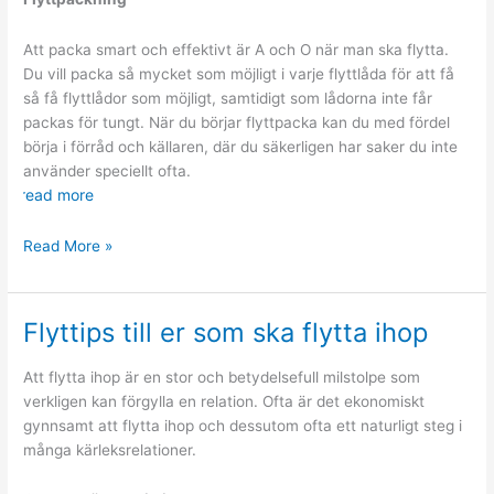
Att packa smart och effektivt är A och O när man ska flytta.
Du vill packa så mycket som möjligt i varje flyttlåda för att få
så få flyttlådor som möjligt, samtidigt som lådorna inte får
packas för tungt. När du börjar flyttpacka kan du med fördel
börja i förråd och källaren, där du säkerligen har saker du inte
använder speciellt ofta.
read more
Smarta
Read More »
och
praktiska
flyttips
Flyttips till er som ska flytta ihop
Att flytta ihop är en stor och betydelsefull milstolpe som
verkligen kan förgylla en relation. Ofta är det ekonomiskt
gynnsamt att flytta ihop och dessutom ofta ett naturligt steg i
många kärleksrelationer.