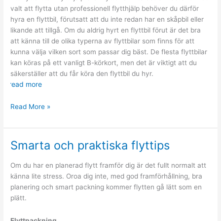
första
valt att flytta utan professionell flytthjälp behöver du därför
gången
hyra en flyttbil, förutsatt att du inte redan har en skåpbil eller
likande att tillgå. Om du aldrig hyrt en flyttbil förut är det bra
att känna till de olika typerna av flyttbilar som finns för att
kunna välja vilken sort som passar dig bäst. De flesta flyttbilar
kan köras på ett vanligt B-körkort, men det är viktigt att du
säkerställer att du får köra den flyttbil du hyr.
read more
Olika
Read More »
typer
av
flyttbilar
Smarta och praktiska flyttips
Om du har en planerad flytt framför dig är det fullt normalt att
känna lite stress. Oroa dig inte, med god framförhållning, bra
planering och smart packning kommer flytten gå lätt som en
plätt.
Flyttpackning