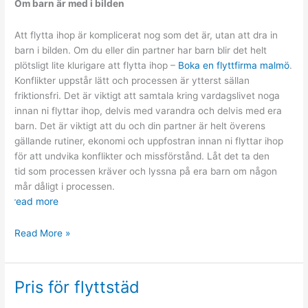
Om barn är med i bilden
Att flytta ihop är komplicerat nog som det är, utan att dra in
barn i bilden. Om du eller din partner har barn blir det helt
plötsligt lite klurigare att flytta ihop –
Boka en flyttfirma malmö
.
Konflikter uppstår lätt och processen är ytterst sällan
friktionsfri. Det är viktigt att samtala kring vardagslivet noga
innan ni flyttar ihop, delvis med varandra och delvis med era
barn. Det är viktigt att du och din partner är helt överens
gällande rutiner, ekonomi och uppfostran innan ni flyttar ihop
för att undvika konflikter och missförstånd. Låt det ta den
tid som processen kräver och lyssna på era barn om någon
mår dåligt i processen.
read more
Flyttips
Read More »
till
er
som
Pris för flyttstäd
ska