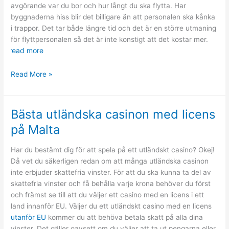
avgörande var du bor och hur långt du ska flytta. Har
byggnaderna hiss blir det billigare än att personalen ska kånka
i trappor. Det tar både längre tid och det är en större utmaning
för flyttpersonalen så det är inte konstigt att det kostar mer.
read more
Vad
Read More »
kan
flyttfirmor
hjälpa
Bästa utländska casinon med licens
till
på Malta
med?
Har du bestämt dig för att spela på ett utländskt casino? Okej!
Då vet du säkerligen redan om att många utländska casinon
inte erbjuder skattefria vinster. För att du ska kunna ta del av
skattefria vinster och få behålla varje krona behöver du först
och främst se till att du väljer ett casino med en licens i ett
land innanför EU. Väljer du ett utländskt casino med en licens
utanför EU
kommer du att behöva betala skatt på alla dina
vinster. Det gäller oavsett om du väljer att ta ut pengarna eller