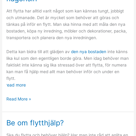
Att flytta har alltid varit något som kan kännas tungt, jobbigt
och utmanade. Det är mycket som behöver att göras och
tänkas på inför en flytt. Man ska hinna med att måla den nya
bostaden, köpa ny inredning, möbler och dekorationer, packa,
transportera och planera den nya inredningen.
Detta kan bidra till att glädjen av
den nya bostaden
inte känns
lika kul som den egentligen borde göra.
Men idag behöver man
faktiskt inte känna sig lika stressad över att flytta, för numera
kan man få hjälp med allt man behöver inför och under en
flytt.
read more
Att
Read More »
flytta
är
idag
Be om flytthjälp?
enklare
än
Ska du flytta och behöver hjälp? Har man inte råd att anlita en