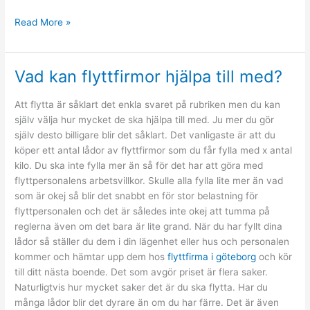
Ansvarsfullt
Read More »
spelande
på
Utländska
Vad kan flyttfirmor hjälpa till med?
Casino
Att flytta är såklart det enkla svaret på rubriken men du kan
själv välja hur mycket de ska hjälpa till med. Ju mer du gör
själv desto billigare blir det såklart. Det vanligaste är att du
köper ett antal lådor av flyttfirmor som du får fylla med x antal
kilo. Du ska inte fylla mer än så för det har att göra med
flyttpersonalens arbetsvillkor. Skulle alla fylla lite mer än vad
som är okej så blir det snabbt en för stor belastning för
flyttpersonalen och det är således inte okej att tumma på
reglerna även om det bara är lite grand. När du har fyllt dina
lådor så ställer du dem i din lägenhet eller hus och personalen
kommer och hämtar upp dem hos
flyttfirma i göteborg
och kör
till ditt nästa boende. Det som avgör priset är flera saker.
Naturligtvis hur mycket saker det är du ska flytta. Har du
många lådor blir det dyrare än om du har färre. Det är även