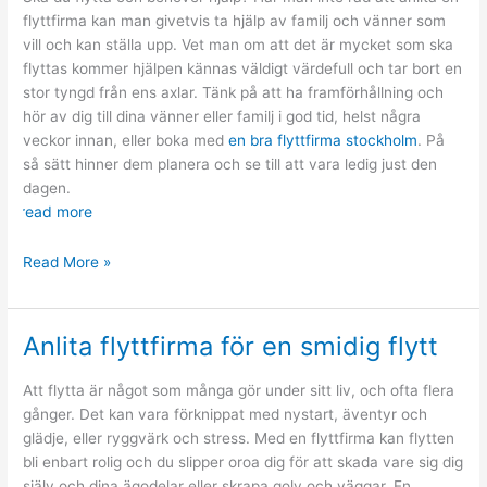
någonsin
flyttfirma kan man givetvis ta hjälp av familj och vänner som
vill och kan ställa upp. Vet man om att det är mycket som ska
flyttas kommer hjälpen kännas väldigt värdefull och tar bort en
stor tyngd från ens axlar. Tänk på att ha framförhållning och
hör av dig till dina vänner eller familj i god tid, helst några
veckor innan, eller boka med
en bra flyttfirma stockholm
. På
så sätt hinner dem planera och se till att vara ledig just den
dagen.
read more
Be
Read More »
om
flytthjälp?
Anlita flyttfirma för en smidig flytt
Att flytta är något som många gör under sitt liv, och ofta flera
gånger. Det kan vara förknippat med nystart, äventyr och
glädje, eller ryggvärk och stress. Med en flyttfirma kan flytten
bli enbart rolig och du slipper oroa dig för att skada vare sig dig
själv och dina ägodelar eller skrapa golv och väggar. En