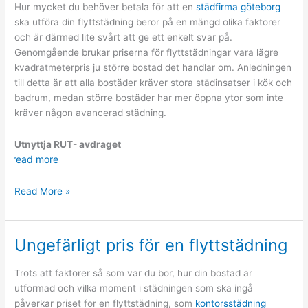
flytta
Hur mycket du behöver betala för att en
städfirma göteborg
ihop
ska utföra din flyttstädning beror på en mängd olika faktorer
och är därmed lite svårt att ge ett enkelt svar på.
Genomgående brukar priserna för flyttstädningar vara lägre
kvadratmeterpris ju större bostad det handlar om. Anledningen
till detta är att alla bostäder kräver stora städinsatser i kök och
badrum, medan större bostäder har mer öppna ytor som inte
kräver någon avancerad städning.
Utnyttja RUT- avdraget
read more
Pris
Read More »
för flyttstäd
Ungefärligt pris för en flyttstädning
Trots att faktorer så som var du bor, hur din bostad är
utformad och vilka moment i städningen som ska ingå
påverkar priset för en flyttstädning, som
kontorsstädning