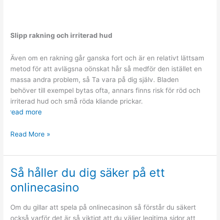
Slipp rakning och irriterad hud
Även om en rakning går ganska fort och är en relativt lättsam
metod för att avlägsna oönskat hår så medför den istället en
massa andra problem, så Ta vara på dig själv. Bladen
behöver till exempel bytas ofta, annars finns risk för röd och
irriterad hud och små röda kliande prickar.
read more
Fördelar
Read More »
med
brasiliansk
vaxning
Så håller du dig säker på ett
onlinecasino
Om du gillar att spela på onlinecasinon så förstår du säkert
också varför det är så viktigt att du väljer legitima sidor att