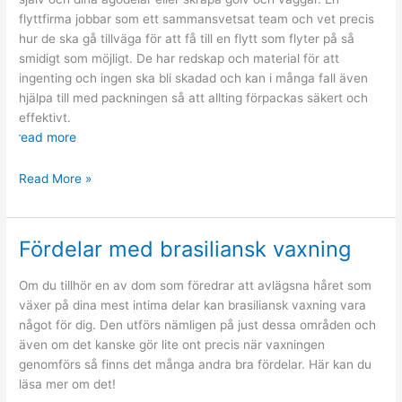
flyttfirma jobbar som ett sammansvetsat team och vet precis
hur de ska gå tillväga för att få till en flytt som flyter på så
smidigt som möjligt. De har redskap och material för att
ingenting och ingen ska bli skadad och kan i många fall även
hjälpa till med packningen så att allting förpackas säkert och
effektivt.
read more
Anlita
Read More »
flyttfirma
för
en
Fördelar med brasiliansk vaxning
smidig
flytt
Om du tillhör en av dom som föredrar att avlägsna håret som
växer på dina mest intima delar kan brasiliansk vaxning vara
något för dig. Den utförs nämligen på just dessa områden och
även om det kanske gör lite ont precis när vaxningen
genomförs så finns det många andra bra fördelar. Här kan du
läsa mer om det!