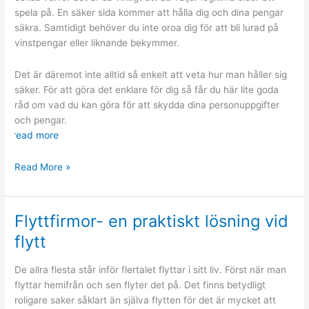
spela på. En säker sida kommer att hålla dig och dina pengar
säkra. Samtidigt behöver du inte oroa dig för att bli lurad på
vinstpengar eller liknande bekymmer.
Det är däremot inte alltid så enkelt att veta hur man håller sig
säker. För att göra det enklare för dig så får du här lite goda
råd om vad du kan göra för att skydda dina personuppgifter
och pengar.
read more
Så
Read More »
håller
du
dig
Flyttfirmor- en praktiskt lösning vid
säker
flytt
på
ett
De allra flesta står inför flertalet flyttar i sitt liv. Först när man
onlinecasino
flyttar hemifrån och sen flyter det på. Det finns betydligt
roligare saker såklart än själva flytten för det är mycket att