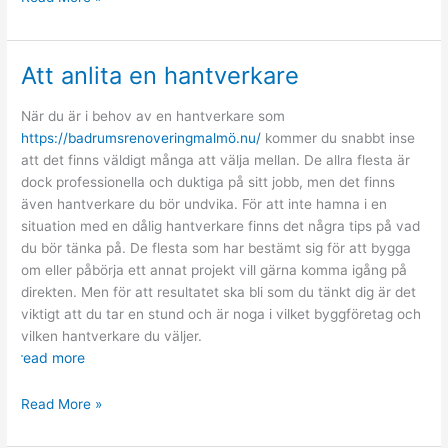
identifiering
i
Sverige
Att anlita en hantverkare
När du är i behov av en hantverkare som
https://badrumsrenoveringmalmö.nu/
kommer du snabbt inse
att det finns väldigt många att välja mellan. De allra flesta är
dock professionella och duktiga på sitt jobb, men det finns
även hantverkare du bör undvika. För att inte hamna i en
situation med en dålig hantverkare finns det några tips på vad
du bör tänka på. De flesta som har bestämt sig för att bygga
om eller påbörja ett annat projekt vill gärna komma igång på
direkten. Men för att resultatet ska bli som du tänkt dig är det
viktigt att du tar en stund och är noga i vilket byggföretag och
vilken hantverkare du väljer.
read more
Att
Read More »
anlita
en