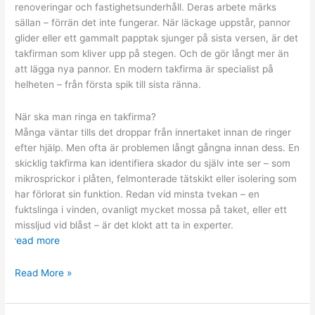
renoveringar och fastighetsunderhåll. Deras arbete märks
sällan – förrän det inte fungerar. När läckage uppstår, pannor
glider eller ett gammalt papptak sjunger på sista versen, är det
takfirman som kliver upp på stegen. Och de gör långt mer än
att lägga nya pannor. En modern takfirma är specialist på
helheten – från första spik till sista ränna.
När ska man ringa en takfirma?
Många väntar tills det droppar från innertaket innan de ringer
efter hjälp. Men ofta är problemen långt gångna innan dess. En
skicklig takfirma kan identifiera skador du själv inte ser – som
mikrosprickor i plåten, felmonterade tätskikt eller isolering som
har förlorat sin funktion. Redan vid minsta tvekan – en
fuktslinga i vinden, ovanligt mycket mossa på taket, eller ett
missljud vid blåst – är det klokt att ta in experter.
read more
Mer
Read More »
än
bara