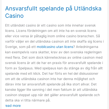
hantverkare
Ansvarsfullt spelande på Utländska
Casino
Ett utländskt casino är ett casino som inte innehar svensk
licens. Licens fördelningen om att inte ha en svensk licens
eller vice versa är påtaglig inom online casino branschen. Så
varför väljer en del utländska casinon att inte skaffa sig licens i
Sverige, som på ett
mobilcasino utan licens
? Anledningarna
kan exempelvis vara skatter, krav av den svenska regleringen
med flera. Det som dock kännetecknas av online casinon med
svensk licens är att de har en praxis för ansvarsfullt spelande i
form av Spelpaus. Med spelpaus kan du stänga av dig från allt
spelande med ett klick. Det har förts en hel del diskussioner
om att de utländska casinon inte har denna möjlighet och
därav inte tar ansvarsfullt spelande på lika stort allvar. Det
kanske ligger lite sanning i det men faktum är att utländska
casinon steppat upp när det gäller ansvarsfullt spelande och
detta ska vi titta närmare på.
read more