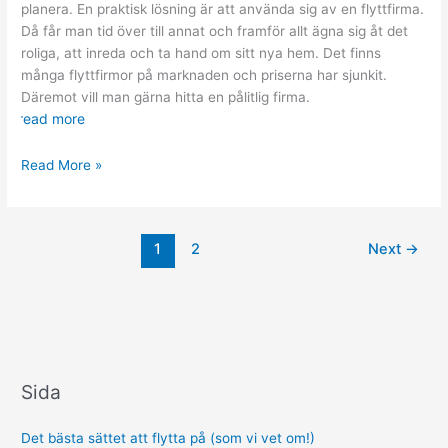
planera. En praktisk lösning är att använda sig av en flyttfirma.
Då får man tid över till annat och framför allt ägna sig åt det
roliga, att inreda och ta hand om sitt nya hem. Det finns
många flyttfirmor på marknaden och priserna har sjunkit.
Däremot vill man gärna hitta en pålitlig firma.
read more
Flyttfirmor-
Read More »
en
praktiskt
lösning
1
2
Next
→
vid
flytt
Sida
Det bästa sättet att flytta på (som vi vet om!)