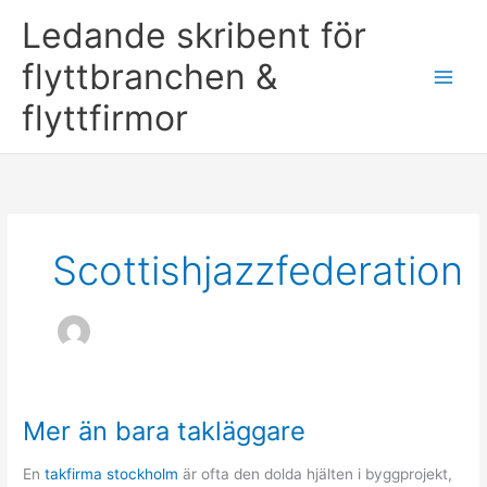
Skip
Ledande skribent för
to
content
flyttbranchen &
flyttfirmor
Scottishjazzfederation
Mer än bara takläggare
En
takfirma stockholm
är ofta den dolda hjälten i byggprojekt,