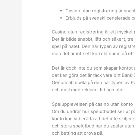
Casino utan registrering är snab
Erbjuds på svensklicensierade c
Casino utan registrering är ett mycket p
Det är både snabbt, lätt och säkert, tre
spel på nätet. Den här typen av registre
men det är inte ett korrekt namn då ett
Det är dock inte du som skapar kontot 
det kan göra det är tack vare ditt Bank
Genom att spela på den här typen av P
och mejl med reklam i tid och otid.
Spelupplevelsen på casino utan konto
Om du undrar hur spelutbudet ser ut på 
konto kan vi berätta att det inte skilje
och stora spelutbud när du spelar utan a
och betting att prova på.