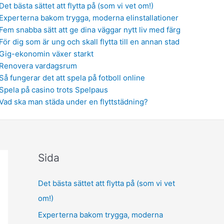
Det bästa sättet att flytta på (som vi vet om!)
Experterna bakom trygga, moderna elinstallationer
Fem snabba sätt att ge dina väggar nytt liv med färg
För dig som är ung och skall flytta till en annan stad
Gig-ekonomin växer starkt
Renovera vardagsrum
Så fungerar det att spela på fotboll online
Spela på casino trots Spelpaus
Vad ska man städa under en flyttstädning?
Sida
Det bästa sättet att flytta på (som vi vet
om!)
Experterna bakom trygga, moderna