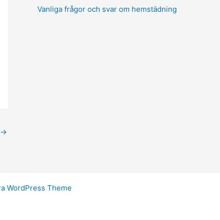
Vanliga frågor och svar om hemstädning
→
ra WordPress Theme