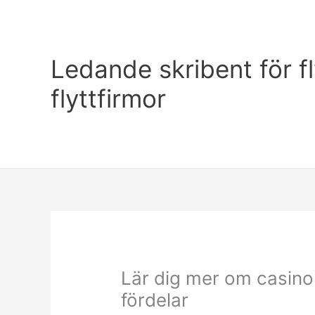
Skip
to
content
Ledande skribent för f
flyttfirmor
Lär dig mer om casino
fördelar